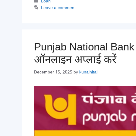
Categories
Loan
Leave a comment
Punjab National Bank P
ऑनलाइन अप्लाई करें
December 15, 2025
by
kunainital